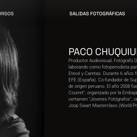
SALIDAS FOTOGRÁFICAS
URSOS
PACO CHUQUIU
Productor Audiovisual, Fotógrafo D
laborando como fotoperiodista para 
Etecé y Caretas. Durante 6 años f
EFE (España). Co-fundador de Supa
de origen peruano. El año 2008 fue
Courret”, organizado por la Embajad
certamen “Jóvenes Fotógrafos”, or
Joop Swart Masterclass (World Pr